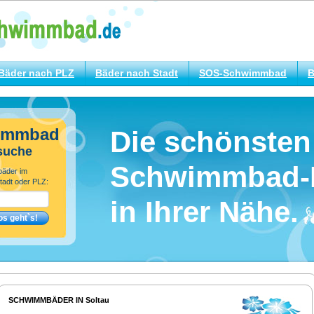
Bäder nach PLZ
Bäder nach Stadt
SOS-Schwimmbad
B
immbad
Die schönsten
suche
Schwimmbad-
bäder im
tadt oder PLZ:
in Ihrer Nähe.
SCHWIMMBÄDER IN Soltau