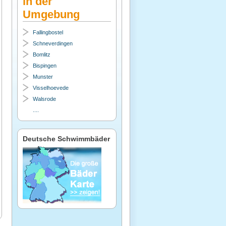
in der
Umgebung
Fallingbostel
Schneverdingen
Bomlitz
Bispingen
Munster
Visselhoevede
Walsrode
....
Deutsche Schwimmbäder