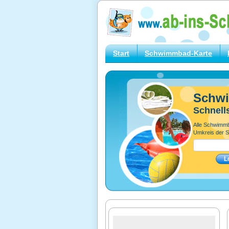
Start
Schwimmbad-Karte
Schw
Schnell
Alle Schwimm
Umkreis der S