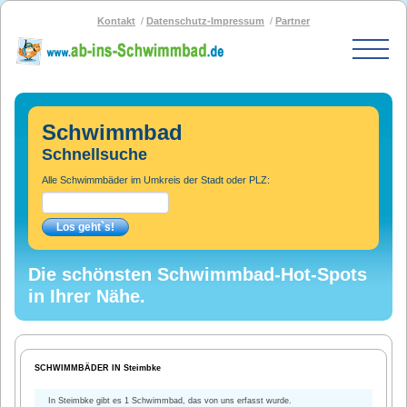
Kontakt
Datenschutz-Impressum
Partner
Start
Schwimmbad-Karte
Schwimmbad
Bäder nach PLZ
Schnellsuche
Bäder nach Stadt
Alle Schwimmbäder im Umkreis der Stadt oder PLZ:
SOS-Schwimmbad
Blog
Bad melden
Die schönsten Schwimmbad-Hot-Spots
in Ihrer Nähe.
SCHWIMMBÄDER IN Steimbke
In Steimbke gibt es 1 Schwimmbad, das von uns erfasst wurde.