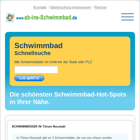
Kontakt
Datenschutz-Impressum
Partner
Start
Schwimmbad-Karte
Schwimmbad
Bäder nach PLZ
Schnellsuche
Bäder nach Stadt
Alle Schwimmbäder im Umkreis der Stadt oder PLZ:
SOS-Schwimmbad
Blog
Bad melden
Die schönsten Schwimmbad-Hot-Spots
in Ihrer Nähe.
SCHWIMMBÄDER IN Titisee Neustadt
In Titisee Neustadt gibt es 3 Schwimmbäder, die von uns erfasst wurden.