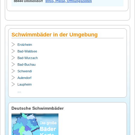
88444 Ummendorf
Infos, Preise, Öffnungszeiten
Schwimmbäder in der Umgebung
Erolzheim
Bad-Waldsee
Bad-Wurzach
Bad-Buchau
Schwendi
Aulendorf
Laupheim
....
Deutsche Schwimmbäder