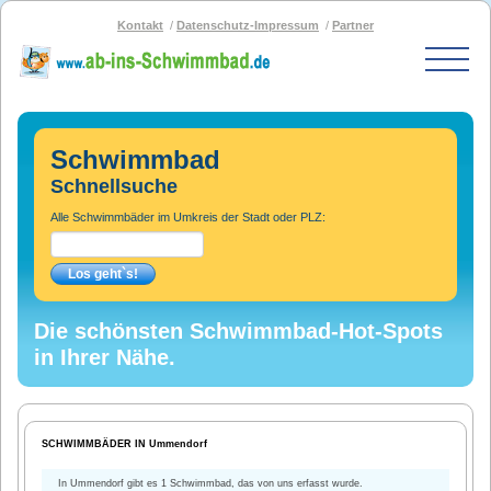
Kontakt
Datenschutz-Impressum
Partner
Start
Schwimmbad-Karte
Schwimmbad
Bäder nach PLZ
Schnellsuche
Bäder nach Stadt
Alle Schwimmbäder im Umkreis der Stadt oder PLZ:
SOS-Schwimmbad
Blog
Bad melden
Die schönsten Schwimmbad-Hot-Spots
in Ihrer Nähe.
SCHWIMMBÄDER IN Ummendorf
In Ummendorf gibt es 1 Schwimmbad, das von uns erfasst wurde.