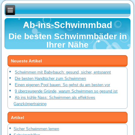
Ab-ins-Schwimmbad
Die besten Schwimmbäder in
Ihrer Nähe
Neueste Artikel
Schwimmen mit Babybauch: gesund, sicher, entspannt
Die besten Handtücher zum Schwimmen
Einen eigenen Pool bauen: So gehst du am besten vor
9 überzeugende Gründe, warum Schwimmen so gesund ist
Ab ins kühle Nass: Schwimmen als effektives
Ganzkörpertraining
Artikel
Sicher Schwimmen lernen